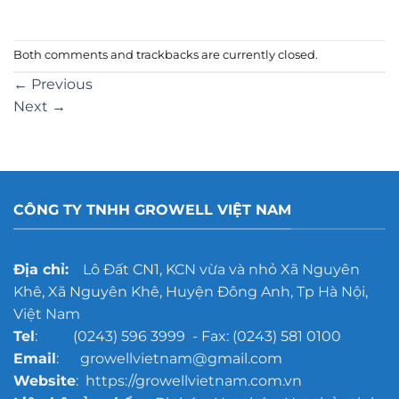
Both comments and trackbacks are currently closed.
←
Previous
Next
→
CÔNG TY TNHH GROWELL VIỆT NAM
Địa chỉ:
Lô Đất CN1, KCN vừa và nhỏ Xã Nguyên
Khê, Xã Nguyên Khê, Huyện Đông Anh, Tp Hà Nội,
Việt Nam
Tel
: (0243) 596 3999 - Fax: (0243) 581 0100
Email
: growellvietnam@gmail.com
Website
: https://growellvietnam.com.vn