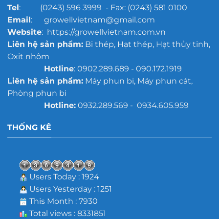
Tel
: (0243) 596 3999 - Fax: (0243) 581 0100
Email
: growellvietnam@gmail.com
Website
: https://growellvietnam.com.vn
Liên hệ sản phẩm:
Bi thép, Hạt thép, Hạt thủy tinh,
Oxit nhôm
Hotline
: 0902.289.689 - 090.172.1919
Liên hệ sản phẩm:
Máy phun bi, Máy phun cát,
Phòng phun bi
Hotline:
0932.289.569 - 0934.605.959
THỐNG KÊ
Users Today : 1924
Users Yesterday : 1251
This Month : 7930
Total views : 8331851