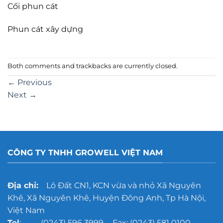
Cối phun cát
Phun cát xây dựng
Both comments and trackbacks are currently closed.
←
Previous
Next
→
CÔNG TY TNHH GROWELL VIỆT NAM
Địa chỉ:
Lô Đất CN1, KCN vừa và nhỏ Xã Nguyên
Khê, Xã Nguyên Khê, Huyện Đông Anh, Tp Hà Nội,
Việt Nam
Tel
: (0243) 596 3999 - Fax: (0243) 581 0100