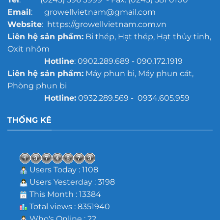
Email
: growellvietnam@gmail.com
Website
: https://growellvietnam.com.vn
Liên hệ sản phẩm:
Bi thép, Hạt thép, Hạt thủy tinh,
Oxit nhôm
Hotline
: 0902.289.689 - 090.172.1919
Liên hệ sản phẩm:
Máy phun bi, Máy phun cát,
Phòng phun bi
Hotline:
0932.289.569 - 0934.605.959
THỐNG KÊ
Users Today : 1108
Users Yesterday : 3198
This Month : 13384
Total views : 8351940
Who's Online : 22