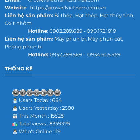
Website
: https://growellvietnam.com.vn
Liên hệ sản phẩm:
Bi thép, Hạt thép, Hạt thủy tinh,
Oxit nhôm
Hotline
: 0902.289.689 - 090.172.1919
Liên hệ sản phẩm:
Máy phun bi, Máy phun cát,
Phòng phun bi
Hotline:
0932.289.569 - 0934.605.959
THỐNG KÊ
Users Today : 664
Users Yesterday : 2588
This Month : 15528
Total views : 8359975
Who's Online : 19