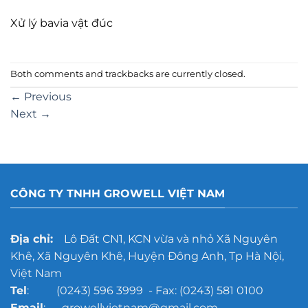
Xử lý bavia vật đúc
Both comments and trackbacks are currently closed.
←
Previous
Next
→
CÔNG TY TNHH GROWELL VIỆT NAM
Địa chỉ:
Lô Đất CN1, KCN vừa và nhỏ Xã Nguyên
Khê, Xã Nguyên Khê, Huyện Đông Anh, Tp Hà Nội,
Việt Nam
Tel
: (0243) 596 3999 - Fax: (0243) 581 0100
Email
: growellvietnam@gmail.com