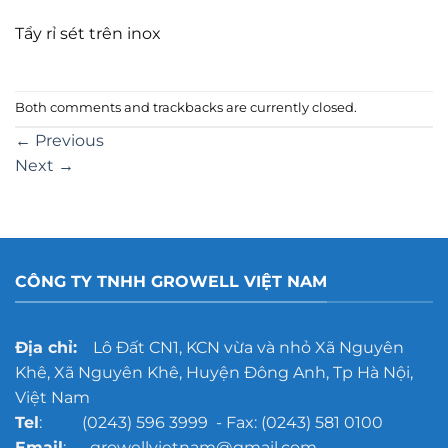
Tẩy rỉ sét trên inox
Both comments and trackbacks are currently closed.
←
Previous
Next
→
CÔNG TY TNHH GROWELL VIỆT NAM
Địa chỉ:
Lô Đất CN1, KCN vừa và nhỏ Xã Nguyên
Khê, Xã Nguyên Khê, Huyện Đông Anh, Tp Hà Nội,
Việt Nam
Tel
: (0243) 596 3999 - Fax: (0243) 581 0100
Email
: growellvietnam@gmail.com