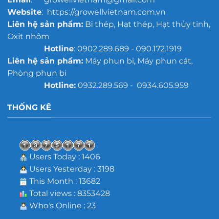
Website
: https://growellvietnam.com.vn
Liên hệ sản phẩm:
Bi thép, Hạt thép, Hạt thủy tinh,
Oxit nhôm
Hotline
: 0902.289.689 - 090.172.1919
Liên hệ sản phẩm:
Máy phun bi, Máy phun cát,
Phòng phun bi
Hotline:
0932.289.569 - 0934.605.959
THỐNG KÊ
Users Today : 1406
Users Yesterday : 3198
This Month : 13682
Total views : 8353428
Who's Online : 23