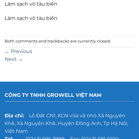
Làm sạch vỏ tàu biển
Làm sạch vỏ tàu biển
Both comments and trackbacks are currently closed.
←
Previous
Next
→
CÔNG TY TNHH GROWELL VIỆT NAM
Địa chỉ:
Lô Đất CN1, KCN vừa và nhỏ Xã Nguyên
Khê, Xã Nguyên Khê, Huyện Đông Anh, Tp Hà Nội,
Việt Nam
Tel
: (0243) 596 3999 - Fax: (0243) 581 0100