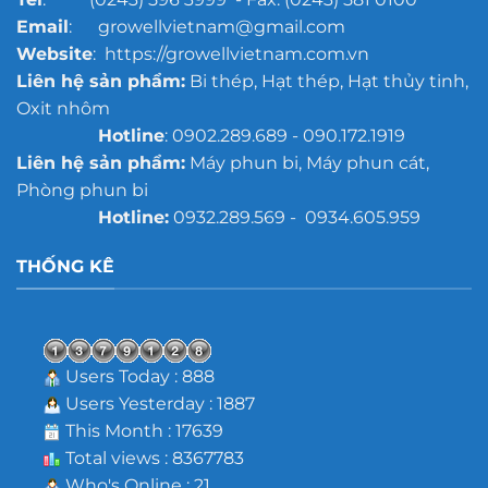
Email
: growellvietnam@gmail.com
Website
: https://growellvietnam.com.vn
Liên hệ sản phẩm:
Bi thép, Hạt thép, Hạt thủy tinh,
Oxit nhôm
Hotline
: 0902.289.689 - 090.172.1919
Liên hệ sản phẩm:
Máy phun bi, Máy phun cát,
Phòng phun bi
Hotline:
0932.289.569 - 0934.605.959
THỐNG KÊ
Users Today : 888
Users Yesterday : 1887
This Month : 17639
Total views : 8367783
Who's Online : 21