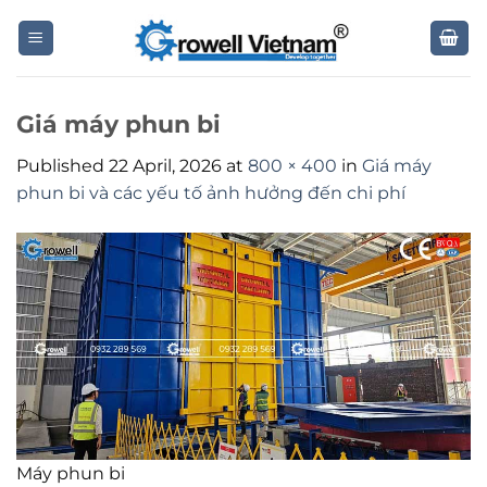
Skip
to
content
Giá máy phun bi
Published
22 April, 2026
at
800 × 400
in
Giá máy
phun bi và các yếu tố ảnh hưởng đến chi phí
Máy phun bi