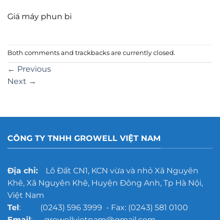
Giá máy phun bi
Both comments and trackbacks are currently closed.
←
Previous
Next
→
CÔNG TY TNHH GROWELL VIỆT NAM
Địa chỉ:
Lô Đất CN1, KCN vừa và nhỏ Xã Nguyên
Khê, Xã Nguyên Khê, Huyện Đông Anh, Tp Hà Nội,
Việt Nam
Tel
: (0243) 596 3999 - Fax: (0243) 581 0100
Email
: growellvietnam@gmail.com