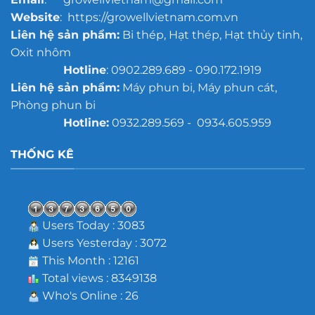
Website
: https://growellvietnam.com.vn
Liên hệ sản phẩm:
Bi thép, Hạt thép, Hạt thủy tinh,
Oxit nhôm
Hotline
: 0902.289.689 - 090.172.1919
Liên hệ sản phẩm:
Máy phun bi, Máy phun cát,
Phòng phun bi
Hotline:
0932.289.569 - 0934.605.959
THỐNG KÊ
Users Today : 3083
Users Yesterday : 3072
This Month : 12161
Total views : 8349138
Who's Online : 26