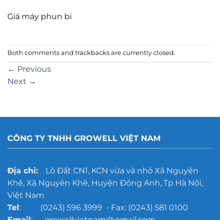
Giá máy phun bi
Both comments and trackbacks are currently closed.
←
Previous
Next
→
CÔNG TY TNHH GROWELL VIỆT NAM
Địa chỉ:
Lô Đất CN1, KCN vừa và nhỏ Xã Nguyên
Khê, Xã Nguyên Khê, Huyện Đông Anh, Tp Hà Nội,
Việt Nam
Tel
: (0243) 596 3999 - Fax: (0243) 581 0100
Email
: growellvietnam@gmail.com