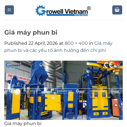
Skip
to
content
Giá máy phun bi
Published
22 April, 2026
at
800 × 400
in
Giá máy
phun bi và các yếu tố ảnh hưởng đến chi phí
Giá máy phun bi