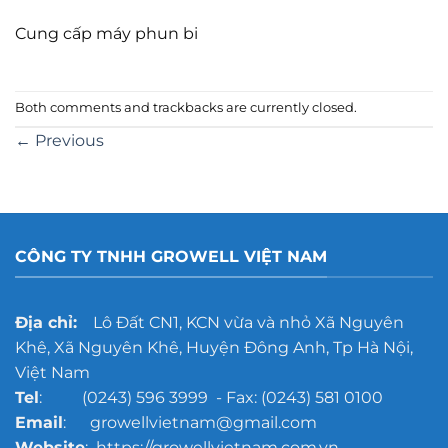
Cung cấp máy phun bi
Both comments and trackbacks are currently closed.
←
Previous
CÔNG TY TNHH GROWELL VIỆT NAM
Địa chỉ:
Lô Đất CN1, KCN vừa và nhỏ Xã Nguyên
Khê, Xã Nguyên Khê, Huyện Đông Anh, Tp Hà Nội,
Việt Nam
Tel
: (0243) 596 3999 - Fax: (0243) 581 0100
Email
: growellvietnam@gmail.com
Website
: https://growellvietnam.com.vn