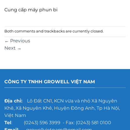
Cung cấp máy phun bi
Both comments and trackbacks are currently closed.
←
Previous
Next
→
CÔNG TY TNHH GROWELL VIỆT NAM
Địa chỉ:
Lô Đất CN1, KCN vừa và nhỏ Xã Nguyên
Khê, Xã Nguyên Khê, Huyện Đông Anh, Tp Hà Nội,
Việt Nam
Tel
: (0243) 596 3999 - Fax: (0243) 581 0100
Email
: growellvietnam@gmail.com