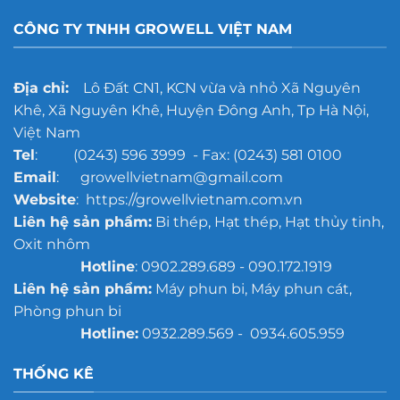
CÔNG TY TNHH GROWELL VIỆT NAM
Địa chỉ:
Lô Đất CN1, KCN vừa và nhỏ Xã Nguyên
Khê, Xã Nguyên Khê, Huyện Đông Anh, Tp Hà Nội,
Việt Nam
Tel
: (0243) 596 3999 - Fax: (0243) 581 0100
Email
: growellvietnam@gmail.com
Website
: https://growellvietnam.com.vn
Liên hệ sản phẩm:
Bi thép, Hạt thép, Hạt thủy tinh,
Oxit nhôm
Hotline
: 0902.289.689 - 090.172.1919
Liên hệ sản phẩm:
Máy phun bi, Máy phun cát,
Phòng phun bi
Hotline:
0932.289.569 - 0934.605.959
THỐNG KÊ