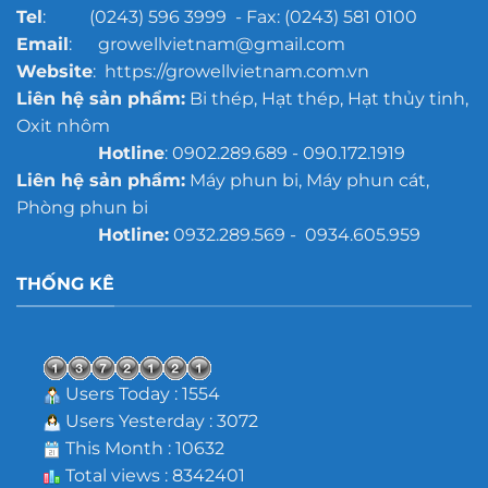
Tel
: (0243) 596 3999 - Fax: (0243) 581 0100
Email
: growellvietnam@gmail.com
Website
: https://growellvietnam.com.vn
Liên hệ sản phẩm:
Bi thép, Hạt thép, Hạt thủy tinh,
Oxit nhôm
Hotline
: 0902.289.689 - 090.172.1919
Liên hệ sản phẩm:
Máy phun bi, Máy phun cát,
Phòng phun bi
Hotline:
0932.289.569 - 0934.605.959
THỐNG KÊ
Users Today : 1554
Users Yesterday : 3072
This Month : 10632
Total views : 8342401