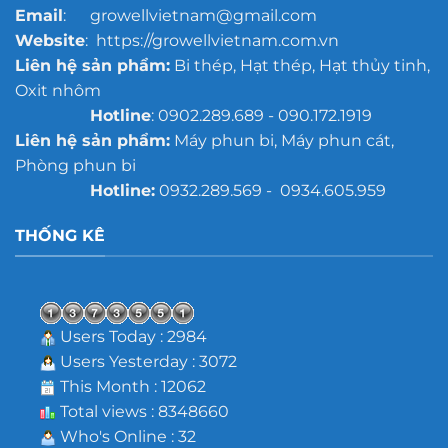
Email
: growellvietnam@gmail.com
Website
: https://growellvietnam.com.vn
Liên hệ sản phẩm:
Bi thép, Hạt thép, Hạt thủy tinh,
Oxit nhôm
Hotline
: 0902.289.689 - 090.172.1919
Liên hệ sản phẩm:
Máy phun bi, Máy phun cát,
Phòng phun bi
Hotline:
0932.289.569 - 0934.605.959
THỐNG KÊ
Users Today : 2984
Users Yesterday : 3072
This Month : 12062
Total views : 8348660
Who's Online : 32