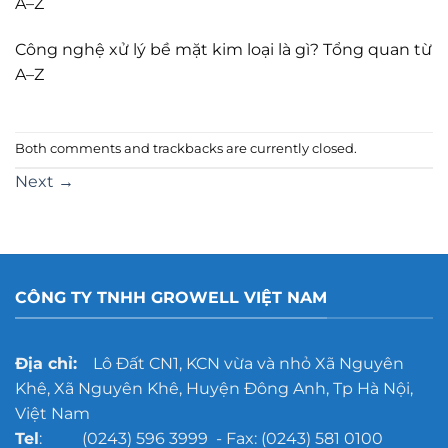
A–Z
Công nghệ xử lý bề mặt kim loại là gì? Tổng quan từ
A–Z
Both comments and trackbacks are currently closed.
Next
→
CÔNG TY TNHH GROWELL VIỆT NAM
Địa chỉ:
Lô Đất CN1, KCN vừa và nhỏ Xã Nguyên
Khê, Xã Nguyên Khê, Huyện Đông Anh, Tp Hà Nội,
Việt Nam
Tel
: (0243) 596 3999 - Fax: (0243) 581 0100