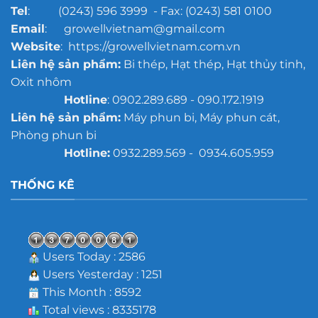
Tel
: (0243) 596 3999 - Fax: (0243) 581 0100
Email
: growellvietnam@gmail.com
Website
: https://growellvietnam.com.vn
Liên hệ sản phẩm:
Bi thép, Hạt thép, Hạt thủy tinh,
Oxit nhôm
Hotline
: 0902.289.689 - 090.172.1919
Liên hệ sản phẩm:
Máy phun bi, Máy phun cát,
Phòng phun bi
Hotline:
0932.289.569 - 0934.605.959
THỐNG KÊ
Users Today : 2586
Users Yesterday : 1251
This Month : 8592
Total views : 8335178