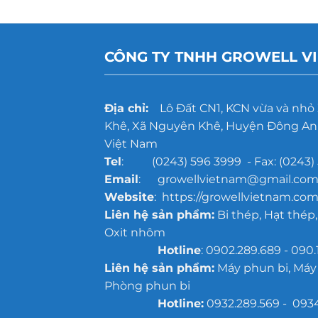
CÔNG TY TNHH GROWELL V
Địa chỉ:
Lô Đất CN1, KCN vừa và nhỏ
Khê, Xã Nguyên Khê, Huyện Đông Anh
Việt Nam
Tel
: (0243) 596 3999 - Fax: (0243) 
Email
: growellvietnam@gmail.co
Website
: https://growellvietnam.com
Liên hệ sản phẩm:
Bi thép, Hạt thép,
Oxit nhôm
Hotline
: 0902.289.689 - 090.
Liên hệ sản phẩm:
Máy phun bi, Máy
Phòng phun bi
Hotline:
0932.289.569 - 093