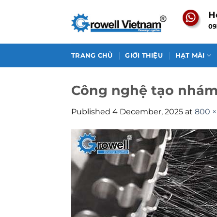
Skip
H
to
09
content
TRANG CHỦ
GIỚI THIỆU
HẠT MÀI
Công nghệ tạo nhám 
Published
4 December, 2025
at
800 ×