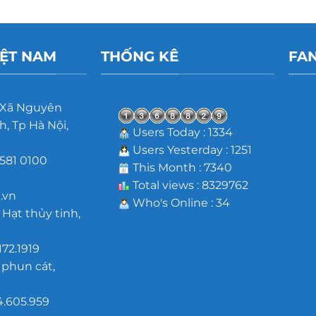
IỆT NAM
THỐNG KÊ
FA
 Xã Nguyên
, Tp Hà Nội,
Users Today : 1334
Users Yesterday : 1251
581 0100
This Month : 7340
m
Total views : 8329762
.vn
Who's Online : 34
 Hạt thủy tinh,
172.1919
 phun cát,
4.605.959