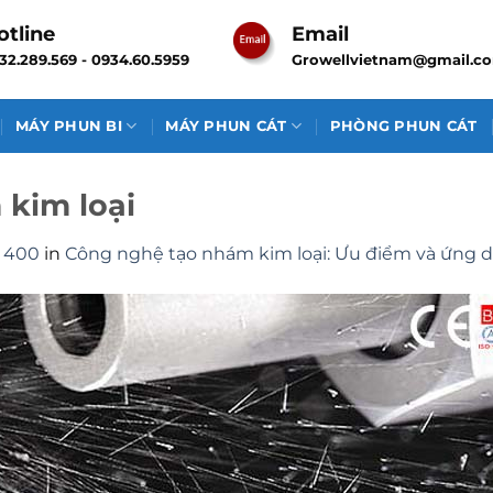
otline
Email
32.289.569 - 0934.60.5959
Growellvietnam@gmail.c
MÁY PHUN BI
MÁY PHUN CÁT
PHÒNG PHUN CÁT
kim loại
 400
in
Công nghệ tạo nhám kim loại: Ưu điểm và ứng 