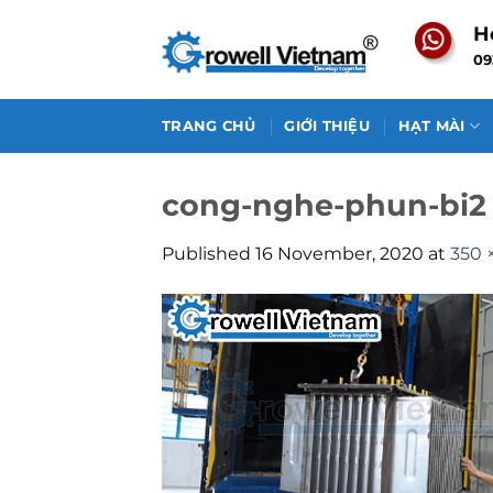
Skip
H
to
09
content
TRANG CHỦ
GIỚI THIỆU
HẠT MÀI
cong-nghe-phun-bi2
Published
16 November, 2020
at
350 