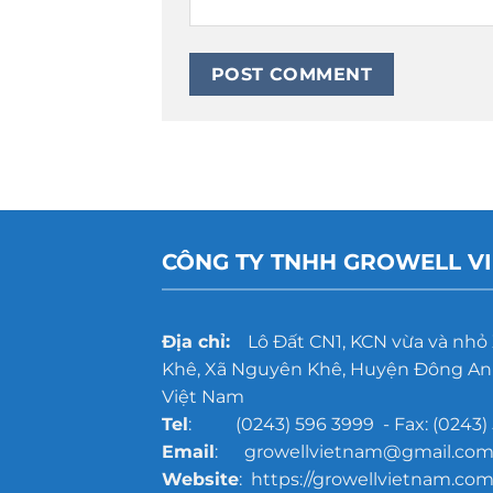
CÔNG TY TNHH GROWELL V
Địa chỉ:
Lô Đất CN1, KCN vừa và nhỏ
Khê, Xã Nguyên Khê, Huyện Đông Anh
Việt Nam
Tel
: (0243) 596 3999 - Fax: (0243) 
Email
: growellvietnam@gmail.co
Website
: https://growellvietnam.com