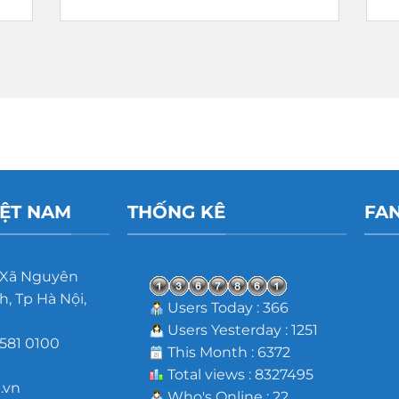
IỆT NAM
THỐNG KÊ
FA
 Xã Nguyên
, Tp Hà Nội,
Users Today : 366
Users Yesterday : 1251
581 0100
This Month : 6372
m
Total views : 8327495
.vn
Who's Online : 22