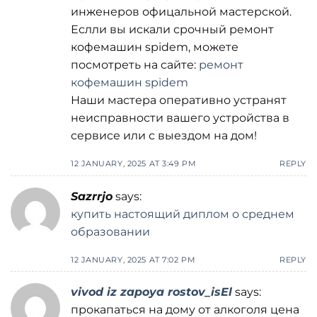
инженеров офицальной мастерской.
Еслли вы искали срочный ремонт
кофемашин spidem, можете
посмотреть на сайте:
ремонт
кофемашин spidem
Наши мастера оперативно устранят
неисправности вашего устройства в
сервисе или с выездом на дом!
12 JANUARY, 2025 AT 3:49 PM
REPLY
Sazrrjo
says:
купить настоящий диплом о среднем
образовании
12 JANUARY, 2025 AT 7:02 PM
REPLY
vivod iz zapoya rostov_isEl
says:
прокапаться на дому от алкоголя цена