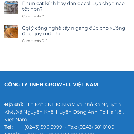
Phun cát kính hay dán decal: Lựa chọn nào
tốt hơn?
on
Comments Off
Phun
cát
Gợi ý công nghệ tẩy rỉ gang đúc cho xưởng
kính
đúc quy mô lớn
hay
on
Comments Off
dán
Gợi
decal:
ý
Lựa
công
chọn
nghệ
nào
tẩy
tốt
rỉ
hơn?
gang
đúc
CÔNG TY TNHH GROWELL VIỆT NAM
cho
xưởng
đúc
quy
Địa chỉ:
Lô Đất CN1, KCN vừa và nhỏ Xã Nguyên
mô
Khê, Xã Nguyên Khê, Huyện Đông Anh, Tp Hà Nội,
lớn
Việt Nam
Tel
: (0243) 596 3999 - Fax: (0243) 581 0100