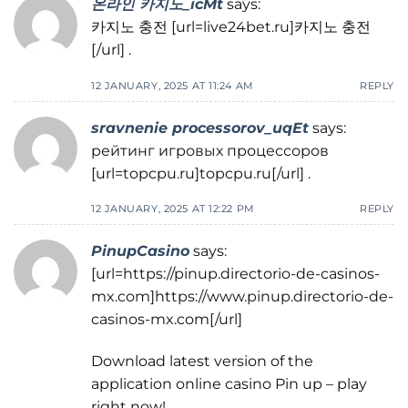
온라인 카지노_icMt
says:
카지노 충전 [url=live24bet.ru]카지노 충전
[/url] .
12 JANUARY, 2025 AT 11:24 AM
REPLY
sravnenie processorov_uqEt
says:
рейтинг игровых процессоров
[url=topcpu.ru]topcpu.ru[/url] .
12 JANUARY, 2025 AT 12:22 PM
REPLY
PinupCasino
says:
[url=https://pinup.directorio-de-casinos-
mx.com]https://www.pinup.directorio-de-
casinos-mx.com[/url]
Download latest version of the
application online casino Pin up – play
right now!