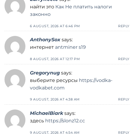
найти это
Как Не платить налоги
законно
6 AUGUST, 2026 AT 6:46 PM
REPLY
AnthonySox
says:
интернет
antminer s19
8 AUGUST, 2026 AT 12:17 PM
REPLY
Gregorynug
says:
выберите ресурсы
https://vodka-
vodkabet.com
9 AUGUST, 2026 AT 4:38 AM
REPLY
MichaelBiark
says:
здесь
https://slonz12.cc
9 AUGUST, 2026 AT 4:54 AM
REPLY