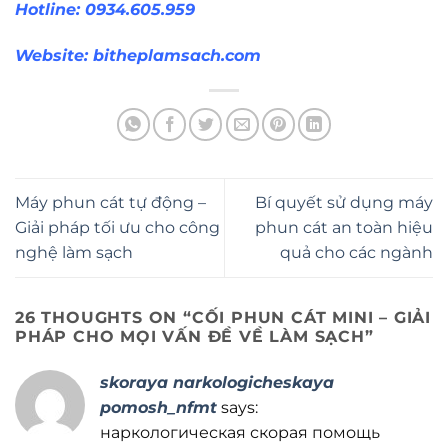
Hotline: 0934.605.959
Website:
bitheplamsach.com
Máy phun cát tự động –
Bí quyết sử dụng máy
Giải pháp tối ưu cho công
phun cát an toàn hiệu
nghệ làm sạch
quả cho các ngành
26 THOUGHTS ON “
CỐI PHUN CÁT MINI – GIẢI
PHÁP CHO MỌI VẤN ĐỀ VỀ LÀM SẠCH
”
skoraya narkologicheskaya
pomosh_nfmt
says:
наркологическая скорая помощь