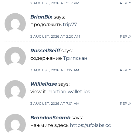
2 AUGUST, 2026 AT 9:17 PM
REPLY
BrianBix
says:
продолжить
trip77
3 AUGUST, 2026 AT 2:20 AM
REPLY
RussellSeiff
says:
содержание
Трипскан
3 AUGUST, 2026 AT 3:17 AM
REPLY
Willieliase
says:
view it
martian wallet ios
3 AUGUST, 2026 AT 7:01 AM
REPLY
BrandonSeamb
says:
нажмите здесь
https://ufolabs.cc