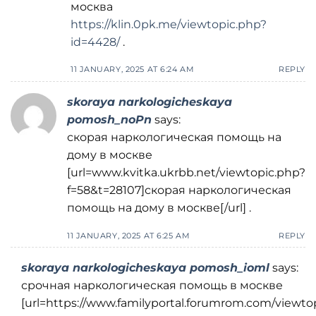
москва
https://klin.0pk.me/viewtopic.php?
id=4428/
.
11 JANUARY, 2025 AT 6:24 AM
REPLY
skoraya narkologicheskaya
pomosh_noPn
says:
скорая наркологическая помощь на
дому в москве
[url=www.kvitka.ukrbb.net/viewtopic.php?
f=58&t=28107]скорая наркологическая
помощь на дому в москве[/url] .
11 JANUARY, 2025 AT 6:25 AM
REPLY
skoraya narkologicheskaya pomosh_ioml
says:
срочная наркологическая помощь в москве
[url=https://www.familyportal.forumrom.com/viewto