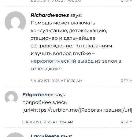
4 AUGUST, 2026 AT 7:26 AM
REPLY
Richardweaws
says:
Помощь может включать
консультацию, детоксикацию,
стационар и дальнейшее
сопровождение по показаниям.
Изучить вопрос глубже –
наркологический вывод из запоя в
геленджике
5 AUGUST, 2026 AT 10:30 AM
REPLY
Edgarhence
says:
подробнее здесь
[url=https://turbion.me/]Реорганизация[/url]
6 AUGUST, 2026 AT 8:04 AM
REPLY
LarryReete
says: