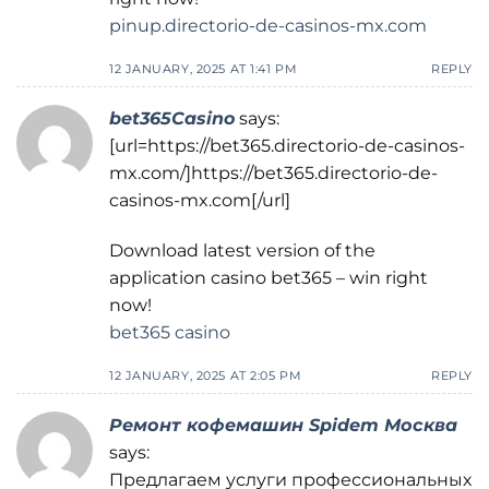
pinup.directorio-de-casinos-mx.com
12 JANUARY, 2025 AT 1:41 PM
REPLY
bet365Casino
says:
[url=https://bet365.directorio-de-casinos-
mx.com/]https://bet365.directorio-de-
casinos-mx.com[/url]
Download latest version of the
application casino bet365 – win right
now!
bet365 casino
12 JANUARY, 2025 AT 2:05 PM
REPLY
Ремонт кофемашин Spidem Москва
says:
Предлагаем услуги профессиональных