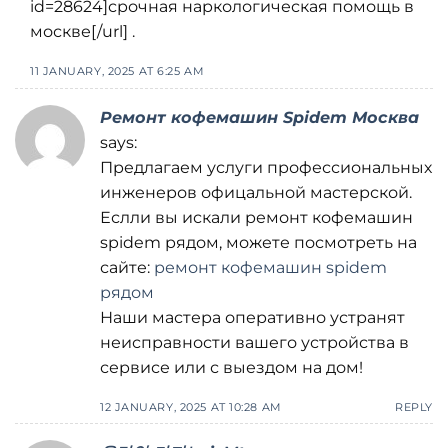
id=28624]срочная наркологическая помощь в
москве[/url] .
11 JANUARY, 2025 AT 6:25 AM
Ремонт кофемашин Spidem Москва
says:
Предлагаем услуги профессиональных
инженеров офицальной мастерской.
Еслли вы искали ремонт кофемашин
spidem рядом, можете посмотреть на
сайте:
ремонт кофемашин spidem
рядом
Наши мастера оперативно устранят
неисправности вашего устройства в
сервисе или с выездом на дом!
12 JANUARY, 2025 AT 10:28 AM
REPLY