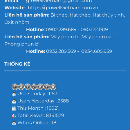
Email
: growellvietnam@gmail.com
Website
: https://growellvietnam.com.vn
Liên hệ sản phẩm:
Bi thép, Hạt thép, Hạt thủy tinh,
Oxit nhôm
Hotline
: 0902.289.689 - 090.172.1919
Liên hệ sản phẩm:
Máy phun bi, Máy phun cát,
Phòng phun bi
Hotline:
0932.289.569 - 0934.605.959
THỐNG KÊ
Users Today : 1157
Users Yesterday : 2588
This Month : 16021
Total views : 8361579
Who's Online : 18