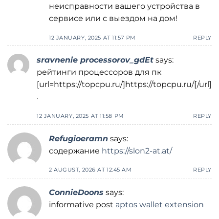
неисправности вашего устройства в
сервисе или с выездом на дом!
12 JANUARY, 2025 AT 11:57 PM
REPLY
sravnenie processorov_gdEt
says:
рейтинги процессоров для пк
[url=https://topcpu.ru/]https://topcpu.ru/[/url]
.
12 JANUARY, 2025 AT 11:58 PM
REPLY
Refugioeramn
says:
содержание
https://slon2-at.at/
2 AUGUST, 2026 AT 12:45 AM
REPLY
ConnieDoons
says:
informative post
aptos wallet extension