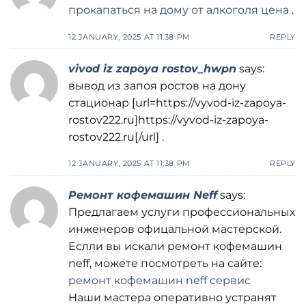
прокапаться на дому от алкоголя цена
.
12 JANUARY, 2025 AT 11:38 PM
REPLY
vivod iz zapoya rostov_hwpn
says:
вывод из запоя ростов на дону
стационар [url=https://vyvod-iz-zapoya-
rostov222.ru]https://vyvod-iz-zapoya-
rostov222.ru[/url] .
12 JANUARY, 2025 AT 11:38 PM
REPLY
Ремонт кофемашин Neff
says:
Предлагаем услуги профессиональных
инженеров офицальной мастерской.
Еслли вы искали ремонт кофемашин
neff, можете посмотреть на сайте:
ремонт кофемашин neff сервис
Наши мастера оперативно устранят