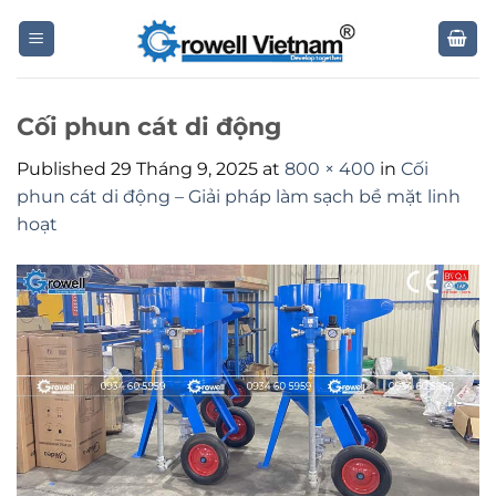
Skip
to
content
Cối phun cát di động
Published
29 Tháng 9, 2025
at
800 × 400
in
Cối
phun cát di động – Giải pháp làm sạch bề mặt linh
hoạt