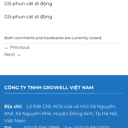
Cối phun cát di động
Cối phun cát di động
Both comments and trackbacks are currently closed.
←
Previous
Next
→
CÔNG TY TNHH GROWELL VIỆT NAM
Địa chỉ:
Lô Đất CN1, KCN vừa và nhỏ Xã Nguyên
Khê, Xã Nguyên Khê, Huyện Đông Anh, Tp Hà Nội,
Việt Nam
Tel
: (0243) 596 3999 - Fax: (0243) 581 0100