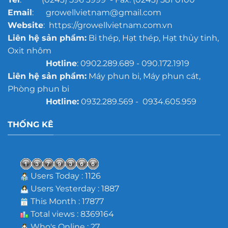
Email
: growellvietnam@gmail.com
Website
: https://growellvietnam.com.vn
Liên hệ sản phẩm:
Bi thép, Hạt thép, Hạt thủy tinh,
Oxit nhôm
Hotline
: 0902.289.689 - 090.172.1919
Liên hệ sản phẩm:
Máy phun bi, Máy phun cát,
Phòng phun bi
Hotline:
0932.289.569 - 0934.605.959
THỐNG KÊ
Users Today : 1126
Users Yesterday : 1887
This Month : 17877
Total views : 8369164
Who's Online : 27