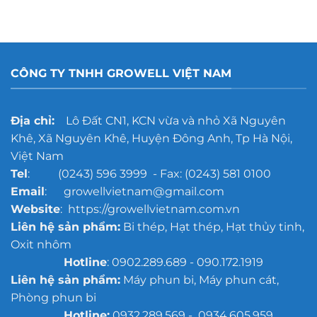
CÔNG TY TNHH GROWELL VIỆT NAM
Địa chỉ:
Lô Đất CN1, KCN vừa và nhỏ Xã Nguyên
Khê, Xã Nguyên Khê, Huyện Đông Anh, Tp Hà Nội,
Việt Nam
Tel
: (0243) 596 3999 - Fax: (0243) 581 0100
Email
: growellvietnam@gmail.com
Website
: https://growellvietnam.com.vn
Liên hệ sản phẩm:
Bi thép, Hạt thép, Hạt thủy tinh,
Oxit nhôm
Hotline
: 0902.289.689 - 090.172.1919
Liên hệ sản phẩm:
Máy phun bi, Máy phun cát,
Phòng phun bi
Hotline:
0932.289.569 - 0934.605.959