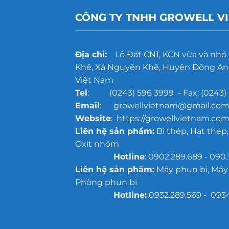
CÔNG TY TNHH GROWELL V
Địa chỉ:
Lô Đất CN1, KCN vừa và nhỏ
Khê, Xã Nguyên Khê, Huyện Đông Anh
Việt Nam
Tel
: (0243) 596 3999 - Fax: (0243) 
Email
: growellvietnam@gmail.co
Website
: https://growellvietnam.com
Liên hệ sản phẩm:
Bi thép, Hạt thép,
Oxit nhôm
Hotline
: 0902.289.689 - 090.
Liên hệ sản phẩm:
Máy phun bi, Máy
Phòng phun bi
Hotline:
0932.289.569 - 093