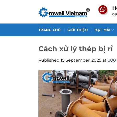
Skip
H
to
09
content
TRANG CHỦ
GIỚI THIỆU
HẠT MÀI
Cách xử lý thép bị rỉ
Published
15 September, 2025
at
800