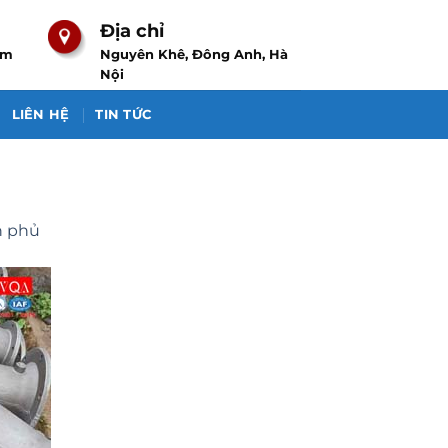
Địa chỉ
om
Nguyên Khê, Đông Anh, Hà
Nội
LIÊN HỆ
TIN TỨC
ơn phủ