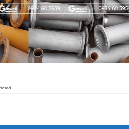
losed.