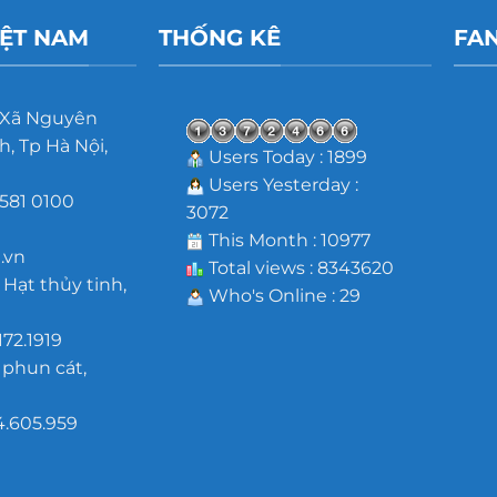
IỆT NAM
THỐNG KÊ
FA
 Xã Nguyên
, Tp Hà Nội,
Users Today : 1899
Users Yesterday :
581 0100
3072
m
This Month : 10977
.vn
Total views : 8343620
 Hạt thủy tinh,
Who's Online : 29
172.1919
 phun cát,
4.605.959