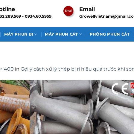
otline
Email
32.289.569 - 0934.60.5959
Growellvietnam@gmail.c
MÁY PHUN BI
MÁY PHUN CÁT
PHÒNG PHUN CÁT
 × 400
in
Gợi ý cách xử lý thép bị rỉ hiệu quả trước khi s