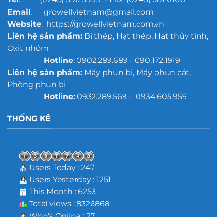
Email
: growellvietnam@gmail.com
Website
: https://growellvietnam.com.vn
Liên hệ sản phẩm:
Bi thép, Hạt thép, Hạt thủy tinh,
Oxit nhôm
Hotline
: 0902.289.689 - 090.172.1919
Liên hệ sản phẩm:
Máy phun bi, Máy phun cát,
Phòng phun bi
Hotline:
0932.289.569 - 0934.605.959
THỐNG KÊ
Users Today : 247
Users Yesterday : 1251
This Month : 6253
Total views : 8326868
Who's Online : 27