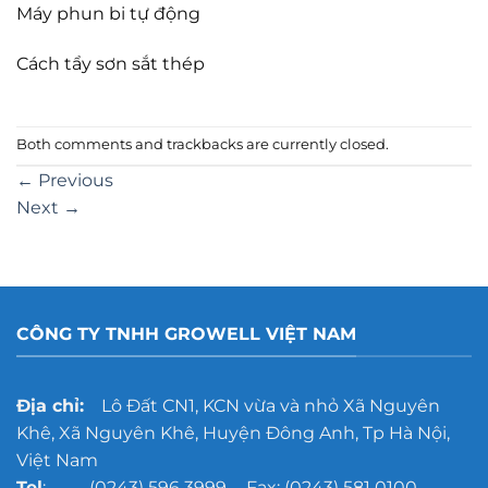
Máy phun bi tự động
Cách tẩy sơn sắt thép
Both comments and trackbacks are currently closed.
←
Previous
Next
→
CÔNG TY TNHH GROWELL VIỆT NAM
Địa chỉ:
Lô Đất CN1, KCN vừa và nhỏ Xã Nguyên
Khê, Xã Nguyên Khê, Huyện Đông Anh, Tp Hà Nội,
Việt Nam
Tel
: (0243) 596 3999 - Fax: (0243) 581 0100