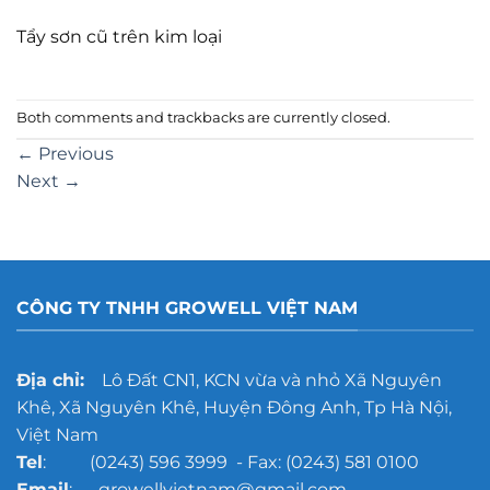
Tẩy sơn cũ trên kim loại
Both comments and trackbacks are currently closed.
←
Previous
Next
→
CÔNG TY TNHH GROWELL VIỆT NAM
Địa chỉ:
Lô Đất CN1, KCN vừa và nhỏ Xã Nguyên
Khê, Xã Nguyên Khê, Huyện Đông Anh, Tp Hà Nội,
Việt Nam
Tel
: (0243) 596 3999 - Fax: (0243) 581 0100
Email
: growellvietnam@gmail.com