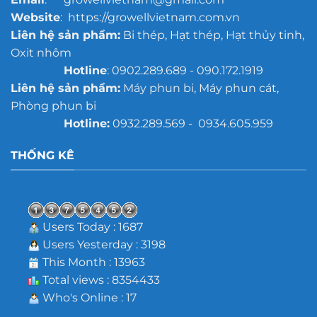
Website
: https://growellvietnam.com.vn
Liên hệ sản phẩm:
Bi thép, Hạt thép, Hạt thủy tinh,
Oxit nhôm
Hotline
: 0902.289.689 - 090.172.1919
Liên hệ sản phẩm:
Máy phun bi, Máy phun cát,
Phòng phun bi
Hotline:
0932.289.569 - 0934.605.959
THỐNG KÊ
Users Today : 1687
Users Yesterday : 3198
This Month : 13963
Total views : 8354433
Who's Online : 17