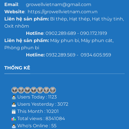
Email
: growellvietnam@gmail.com
Website
: https://growellvietnam.com.vn
Liên hệ sản phẩm:
Bi thép, Hạt thép, Hạt thủy tinh,
Oxit nhôm
Hotline
: 0902.289.689 - 090.172.1919
Liên hệ sản phẩm:
Máy phun bi, Máy phun cát,
Phòng phun bi
Hotline:
0932.289.569 - 0934.605.959
THỐNG KÊ
Users Today : 1123
Users Yesterday : 3072
This Month : 10201
Total views : 8341084
Who's Online : 55