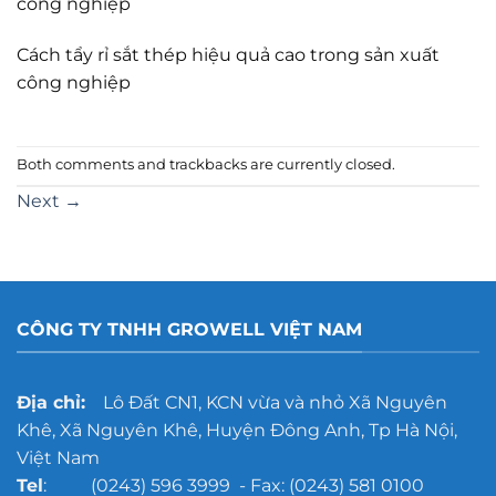
công nghiệp
Cách tẩy rỉ sắt thép hiệu quả cao trong sản xuất
công nghiệp
Both comments and trackbacks are currently closed.
Next
→
CÔNG TY TNHH GROWELL VIỆT NAM
Địa chỉ:
Lô Đất CN1, KCN vừa và nhỏ Xã Nguyên
Khê, Xã Nguyên Khê, Huyện Đông Anh, Tp Hà Nội,
Việt Nam
Tel
: (0243) 596 3999 - Fax: (0243) 581 0100