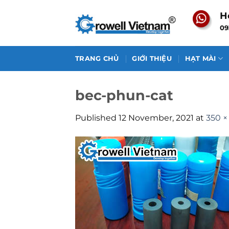
Skip
H
to
09
content
TRANG CHỦ
GIỚI THIỆU
HẠT MÀI
bec-phun-cat
Published
12 November, 2021
at
350 ×