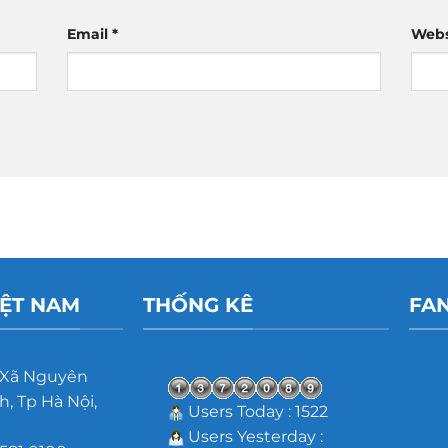
Email
*
Webs
IỆT NAM
THỐNG KÊ
FA
 Xã Nguyên
, Tp Hà Nội,
Users Today : 1522
Users Yesterday :