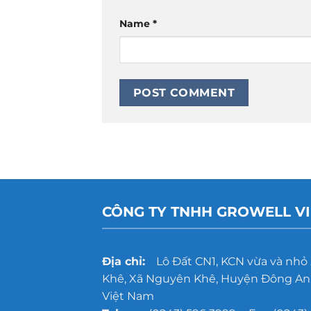
Name
*
CÔNG TY TNHH GROWELL V
Địa chỉ:
Lô Đất CN1, KCN vừa và nhỏ
Khê, Xã Nguyên Khê, Huyện Đông Anh
Việt Nam