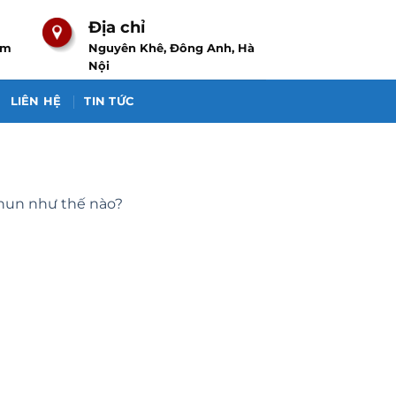
Địa chỉ
om
Nguyên Khê, Đông Anh, Hà
Nội
LIÊN HỆ
TIN TỨC
phun như thế nào?