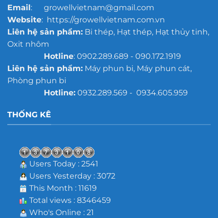
Email
: growellvietnam@gmail.com
Website
: https://growellvietnam.com.vn
Liên hệ sản phẩm:
Bi thép, Hạt thép, Hạt thủy tinh,
Oxit nhôm
Hotline
: 0902.289.689 - 090.172.1919
Liên hệ sản phẩm:
Máy phun bi, Máy phun cát,
Phòng phun bi
Hotline:
0932.289.569 - 0934.605.959
THỐNG KÊ
Users Today : 2541
Users Yesterday : 3072
This Month : 11619
Total views : 8346459
Who's Online : 21