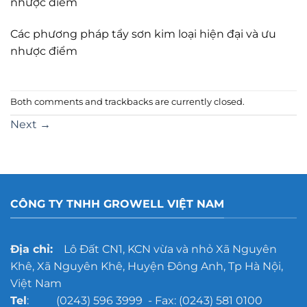
nhược điểm
Các phương pháp tẩy sơn kim loại hiện đại và ưu
nhược điểm
Both comments and trackbacks are currently closed.
Next
→
CÔNG TY TNHH GROWELL VIỆT NAM
Địa chỉ:
Lô Đất CN1, KCN vừa và nhỏ Xã Nguyên
Khê, Xã Nguyên Khê, Huyện Đông Anh, Tp Hà Nội,
Việt Nam
Tel
: (0243) 596 3999 - Fax: (0243) 581 0100