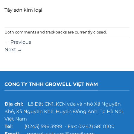
Tẩy sơn kim loại
Both comments and trackbacks are currently closed.
←
Previous
Next
→
CÔNG TY TNHH GROWELL VIỆT NAM
Địa chỉ:
Lô Đất CN1, KCN vừa và nhỏ Xã Nguyên
Khê, Xã Nguyên Khê, Huyện Đông Anh, Tp Hà Nội,
Việt Nam
Tel
: (0243) 596 3999 - Fax: (0243) 581 0100
Email
: growellvietnam@gmail.com