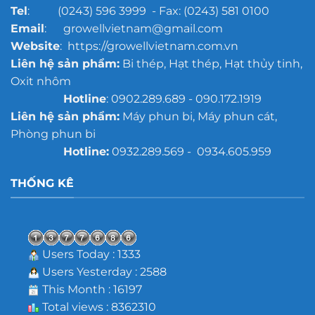
Tel
: (0243) 596 3999 - Fax: (0243) 581 0100
Email
: growellvietnam@gmail.com
Website
: https://growellvietnam.com.vn
Liên hệ sản phẩm:
Bi thép, Hạt thép, Hạt thủy tinh,
Oxit nhôm
Hotline
: 0902.289.689 - 090.172.1919
Liên hệ sản phẩm:
Máy phun bi, Máy phun cát,
Phòng phun bi
Hotline:
0932.289.569 - 0934.605.959
THỐNG KÊ
Users Today : 1333
Users Yesterday : 2588
This Month : 16197
Total views : 8362310