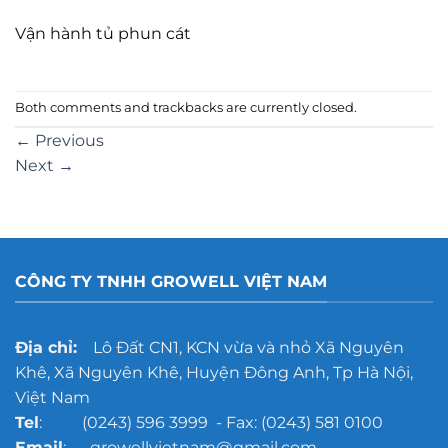
Vận hành tủ phun cát
Both comments and trackbacks are currently closed.
←
Previous
Next
→
CÔNG TY TNHH GROWELL VIỆT NAM
Địa chỉ:
Lô Đất CN1, KCN vừa và nhỏ Xã Nguyên
Khê, Xã Nguyên Khê, Huyện Đông Anh, Tp Hà Nội,
Việt Nam
Tel
: (0243) 596 3999 - Fax: (0243) 581 0100
Email
: growellvietnam@gmail.com