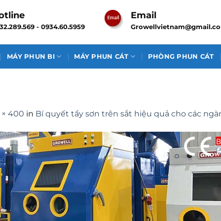
otline
Email
32.289.569 - 0934.60.5959
Growellvietnam@gmail.c
MÁY PHUN BI
MÁY PHUN CÁT
PHÒNG PHUN CÁT
 × 400
in
Bí quyết tẩy sơn trên sắt hiệu quả cho các ng