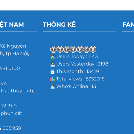
IỆT NAM
THỐNG KÊ
FA
 Xã Nguyên
, Tp Hà Nội,
Users Today : 1143
Users Yesterday : 3198
581 0100
This Month : 13419
m
Total views : 8352015
.vn
Who's Online : 15
 Hạt thủy tinh,
172.1919
 phun cát,
4.605.959