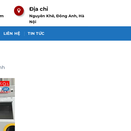
Địa chỉ
om
Nguyên Khê, Đông Anh, Hà
Nội
LIÊN HỆ
TIN TỨC
ành