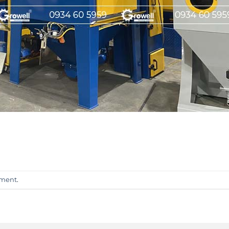
mment
.