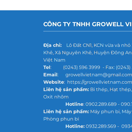
CÔNG TY TNHH GROWELL V
Địa chỉ:
Lô Đất CN1, KCN vừa và nhỏ
Khê, Xã Nguyên Khê, Huyện Đông Anh
Việt Nam
Tel
: (0243) 596 3999 - Fax: (0243) 
Email
: growellvietnam@gmail.co
Website
: https://growellvietnam.com
Liên hệ sản phẩm:
Bi thép, Hạt thép,
Oxit nhôm
Hotline
: 0902.289.689 - 090.
Liên hệ sản phẩm:
Máy phun bi, Máy
Phòng phun bi
Hotline:
0932.289.569 - 093