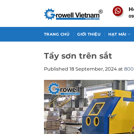
Skip
H
to
09
content
TRANG CHỦ
GIỚI THIỆU
HẠT MÀI
Tẩy sơn trên sắt
Published
18 September, 2024
at
800