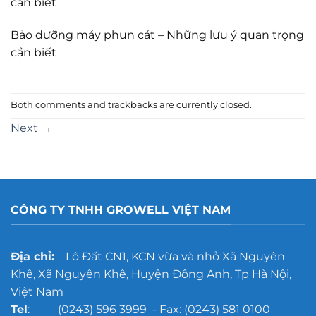
cần biết
Bảo dưỡng máy phun cát – Những lưu ý quan trọng
cần biết
Both comments and trackbacks are currently closed.
Next
→
CÔNG TY TNHH GROWELL VIỆT NAM
Địa chỉ:
Lô Đất CN1, KCN vừa và nhỏ Xã Nguyên
Khê, Xã Nguyên Khê, Huyện Đông Anh, Tp Hà Nội,
Việt Nam
Tel
: (0243) 596 3999 - Fax: (0243) 581 0100