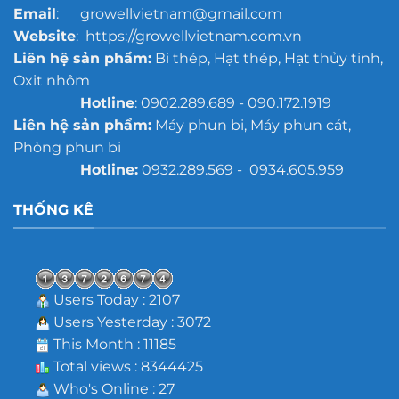
Email
: growellvietnam@gmail.com
Website
: https://growellvietnam.com.vn
Liên hệ sản phẩm:
Bi thép, Hạt thép, Hạt thủy tinh,
Oxit nhôm
Hotline
: 0902.289.689 - 090.172.1919
Liên hệ sản phẩm:
Máy phun bi, Máy phun cát,
Phòng phun bi
Hotline:
0932.289.569 - 0934.605.959
THỐNG KÊ
Users Today : 2107
Users Yesterday : 3072
This Month : 11185
Total views : 8344425
Who's Online : 27