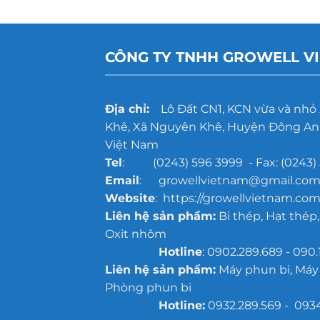
CÔNG TY TNHH GROWELL V
Địa chỉ:
Lô Đất CN1, KCN vừa và nhỏ
Khê, Xã Nguyên Khê, Huyện Đông Anh
Việt Nam
Tel
: (0243) 596 3999 - Fax: (0243) 
Email
: growellvietnam@gmail.co
Website
: https://growellvietnam.com
Liên hệ sản phẩm:
Bi thép, Hạt thép,
Oxit nhôm
Hotline
: 0902.289.689 - 090.
Liên hệ sản phẩm:
Máy phun bi, Máy
Phòng phun bi
Hotline:
0932.289.569 - 093