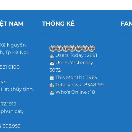
IỆT NAM
THỐNG KÊ
FA
 Xã Nguyên
, Tp Hà Nội,
Users Today : 2891
Users Yesterday :
581 0100
3072
m
This Month : 11969
.vn
Total views : 8348199
 Hạt thủy tinh,
Who's Online : 18
172.1919
 phun cát,
4.605.959