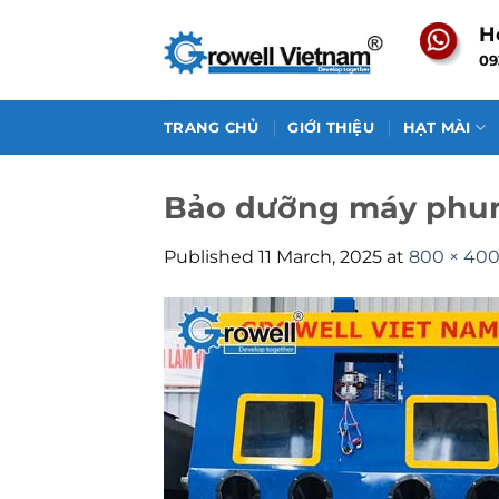
Skip
H
to
09
content
TRANG CHỦ
GIỚI THIỆU
HẠT MÀI
Bảo dưỡng máy phun
Published
11 March, 2025
at
800 × 40