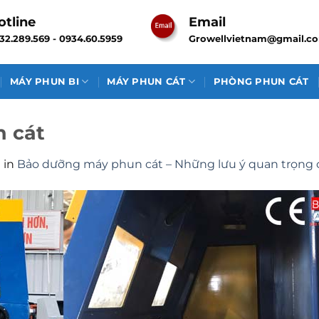
otline
Email
32.289.569 - 0934.60.5959
Growellvietnam@gmail.c
MÁY PHUN BI
MÁY PHUN CÁT
PHÒNG PHUN CÁT
 cát
0
in
Bảo dưỡng máy phun cát – Những lưu ý quan trọng 