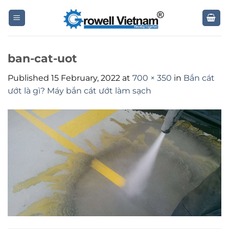
Skip
to
content
ban-cat-uot
Published
15 February, 2022
at
700 × 350
in
Bắn cát
ướt là gì? Máy bắn cát ướt làm sạch