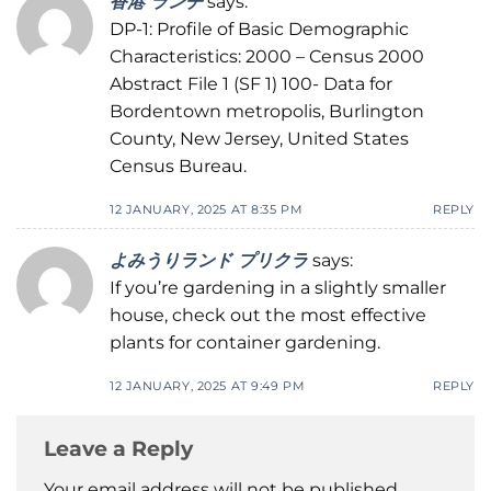
香港 ランチ
says:
DP-1: Profile of Basic Demographic
Characteristics: 2000 – Census 2000
Abstract File 1 (SF 1) 100- Data for
Bordentown metropolis, Burlington
County, New Jersey, United States
Census Bureau.
12 JANUARY, 2025 AT 8:35 PM
REPLY
よみうりランド プリクラ
says:
If you’re gardening in a slightly smaller
house, check out the most effective
plants for container gardening.
12 JANUARY, 2025 AT 9:49 PM
REPLY
Leave a Reply
Your email address will not be published.