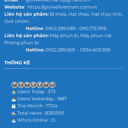
Website
: https://growellvietnam.com.vn
Liên hệ sản phẩm:
Bi thép, Hạt thép, Hạt thủy tinh,
Oxit nhôm
Hotline
: 0902.289.689 - 090.172.1919
Liên hệ sản phẩm:
Máy phun bi, Máy phun cát,
Phòng phun bi
Hotline:
0932.289.569 - 0934.605.959
THỐNG KÊ
Users Today : 373
Users Yesterday : 1887
This Month : 17124
Total views : 8365593
Who's Online : 13