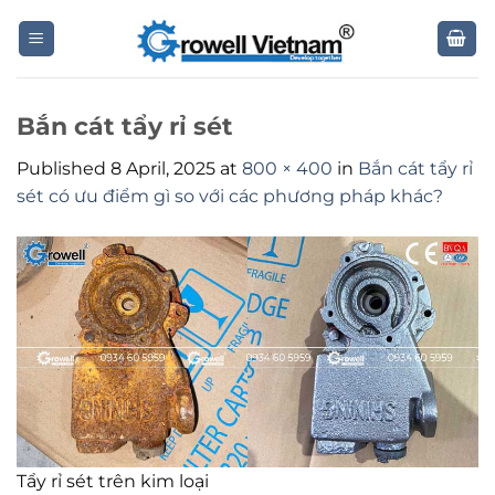
Skip
to
content
Bắn cát tẩy rỉ sét
Published
8 April, 2025
at
800 × 400
in
Bắn cát tẩy rỉ
sét có ưu điểm gì so với các phương pháp khác?
Tẩy rỉ sét trên kim loại