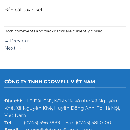
Bắn cát tẩy rỉ sét
Both comments and trackbacks are currently closed.
←
Previous
Next
→
CÔNG TY TNHH GROWELL VIỆT NAM
Địa chỉ:
Lô Đất CN1, KCN vừa và nhỏ Xã Nguyên
Khê, Xã Nguyên Khê, Huyện Đông Anh, Tp Hà Nội,
Việt Nam
Tel
: (0243) 596 3999 - Fax: (0243) 581 0100
Email
: growellvietnam@gmail.com