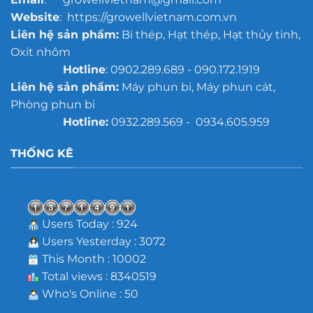
Website
: https://growellvietnam.com.vn
Liên hệ sản phẩm:
Bi thép, Hạt thép, Hạt thủy tinh,
Oxit nhôm
Hotline
: 0902.289.689 - 090.172.1919
Liên hệ sản phẩm:
Máy phun bi, Máy phun cát,
Phòng phun bi
Hotline:
0932.289.569 - 0934.605.959
THỐNG KÊ
Users Today : 924
Users Yesterday : 3072
This Month : 10002
Total views : 8340519
Who's Online : 50