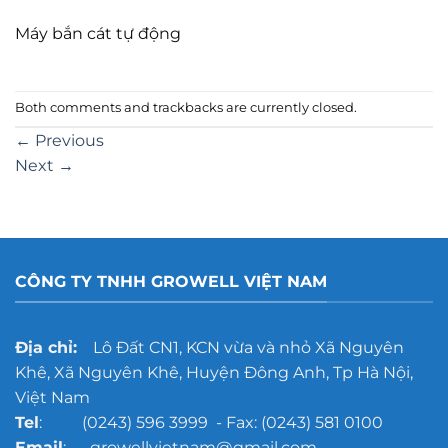
Máy bắn cát tự động
Both comments and trackbacks are currently closed.
←
Previous
Next
→
CÔNG TY TNHH GROWELL VIỆT NAM
Địa chỉ:
Lô Đất CN1, KCN vừa và nhỏ Xã Nguyên
Khê, Xã Nguyên Khê, Huyện Đông Anh, Tp Hà Nội,
Việt Nam
Tel
: (0243) 596 3999 - Fax: (0243) 581 0100
Email
: growellvietnam@gmail.com