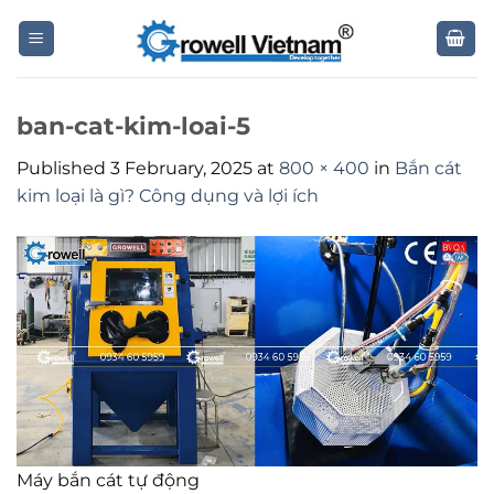
Skip
to
content
ban-cat-kim-loai-5
Published
3 February, 2025
at
800 × 400
in
Bắn cát
kim loại là gì? Công dụng và lợi ích
Máy bắn cát tự động