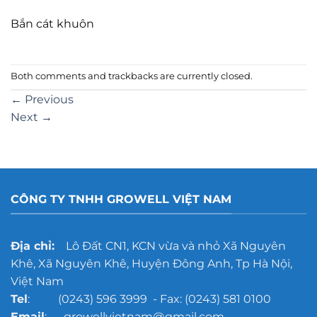
Bắn cát khuôn
Both comments and trackbacks are currently closed.
←
Previous
Next
→
CÔNG TY TNHH GROWELL VIỆT NAM
Địa chỉ:
Lô Đất CN1, KCN vừa và nhỏ Xã Nguyên
Khê, Xã Nguyên Khê, Huyện Đông Anh, Tp Hà Nội,
Việt Nam
Tel
: (0243) 596 3999 - Fax: (0243) 581 0100
Email
: growellvietnam@gmail.com