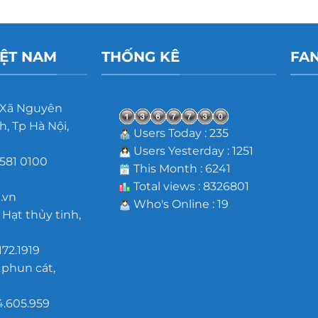
IỆT NAM
THỐNG KÊ
FA
 Xã Nguyên
, Tp Hà Nội,
Users Today : 235
Users Yesterday : 1251
581 0100
This Month : 6241
m
Total views : 8326801
.vn
Who's Online : 19
 Hạt thủy tinh,
172.1919
 phun cát,
4.605.959