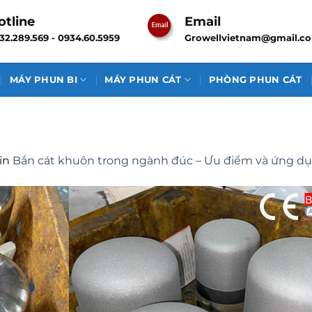
otline
Email
32.289.569 - 0934.60.5959
Growellvietnam@gmail.c
MÁY PHUN BI
MÁY PHUN CÁT
PHÒNG PHUN CÁT
in
Bắn cát khuôn trong ngành đúc – Ưu điểm và ứng d