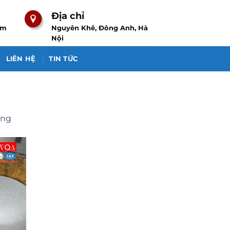
Địa chỉ
om
Nguyên Khê, Đông Anh, Hà
Nội
LIÊN HỆ
TIN TỨC
ụng