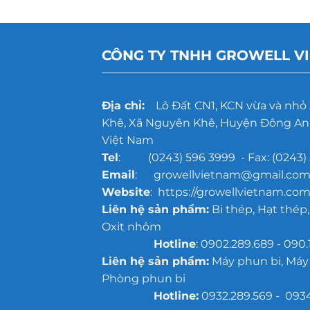
CÔNG TY TNHH GROWELL V
Địa chỉ:
Lô Đất CN1, KCN vừa và nhỏ
Khê, Xã Nguyên Khê, Huyện Đông Anh
Việt Nam
Tel
: (0243) 596 3999 - Fax: (0243) 
Email
: growellvietnam@gmail.co
Website
: https://growellvietnam.com
Liên hệ sản phẩm:
Bi thép, Hạt thép,
Oxit nhôm
Hotline
: 0902.289.689 - 090.
Liên hệ sản phẩm:
Máy phun bi, Máy
Phòng phun bi
Hotline:
0932.289.569 - 093