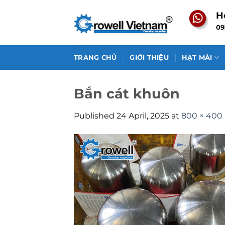
Skip
H
to
09
content
TRANG CHỦ
GIỚI THIỆU
HẠT MÀI
Bắn cát khuôn
Published
24 April, 2025
at
800 × 400