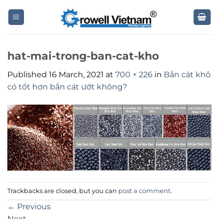
Skip
to
content
hat-mai-trong-ban-cat-kho
Published
16 March, 2021
at
700 × 226
in
Bắn cát khô
có tốt hơn bắn cát ướt không?
Trackbacks are closed, but you can
post a comment
.
←
Previous
Next
→