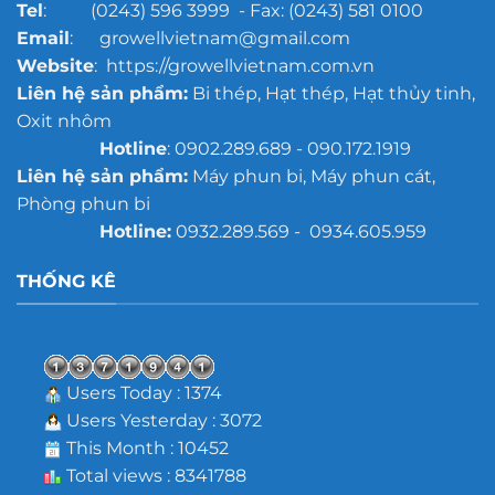
Tel
: (0243) 596 3999 - Fax: (0243) 581 0100
Email
: growellvietnam@gmail.com
Website
: https://growellvietnam.com.vn
Liên hệ sản phẩm:
Bi thép, Hạt thép, Hạt thủy tinh,
Oxit nhôm
Hotline
: 0902.289.689 - 090.172.1919
Liên hệ sản phẩm:
Máy phun bi, Máy phun cát,
Phòng phun bi
Hotline:
0932.289.569 - 0934.605.959
THỐNG KÊ
Users Today : 1374
Users Yesterday : 3072
This Month : 10452
Total views : 8341788