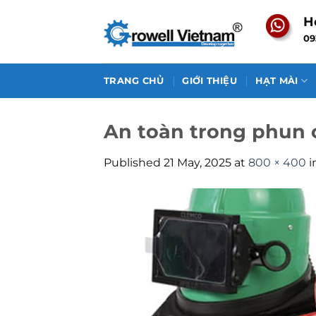
Skip
H
to
09
content
TRANG CHỦ
GIỚI THIỆU
HẠT MÀI
An toàn trong phun 
Published
21 May, 2025
at
800 × 400
i