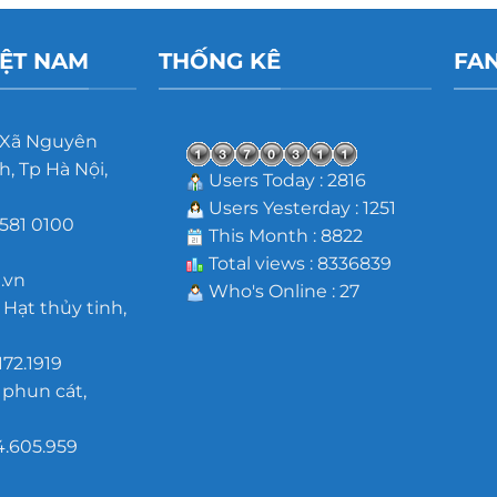
IỆT NAM
THỐNG KÊ
FA
 Xã Nguyên
, Tp Hà Nội,
Users Today : 2816
Users Yesterday : 1251
581 0100
This Month : 8822
m
Total views : 8336839
.vn
Who's Online : 27
 Hạt thủy tinh,
172.1919
 phun cát,
4.605.959