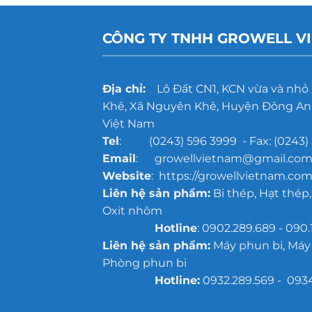
CÔNG TY TNHH GROWELL V
Địa chỉ:
Lô Đất CN1, KCN vừa và nhỏ
Khê, Xã Nguyên Khê, Huyện Đông Anh
Việt Nam
Tel
: (0243) 596 3999 - Fax: (0243) 
Email
: growellvietnam@gmail.co
Website
: https://growellvietnam.com
Liên hệ sản phẩm:
Bi thép, Hạt thép,
Oxit nhôm
Hotline
: 0902.289.689 - 090.
Liên hệ sản phẩm:
Máy phun bi, Máy
Phòng phun bi
Hotline:
0932.289.569 - 093