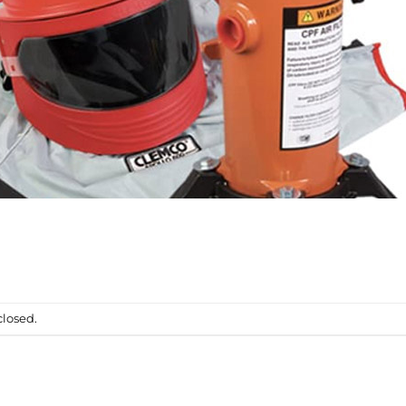
losed.