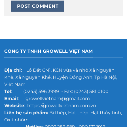
CÔNG TY TNHH GROWELL VIỆT NAM
Địa chỉ:
Lô Đất CN1, KCN vừa và nhỏ Xã Nguyên
Khê, Xã Nguyên Khê, Huyện Đông Anh, Tp Hà Nội,
Việt Nam
Tel
: (0243) 596 3999 - Fax: (0243) 581 0100
Email
: growellvietnam@gmail.com
Website
: https://growellvietnam.com.vn
Liên hệ sản phẩm:
Bi thép, Hạt thép, Hạt thủy tinh,
Oxit nhôm
Hotline
: 0902.289.689 - 090.172.1919