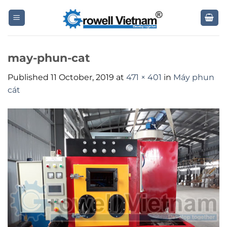
Skip
to
content
may-phun-cat
Published
11 October, 2019
at
471 × 401
in
Máy phun
cát