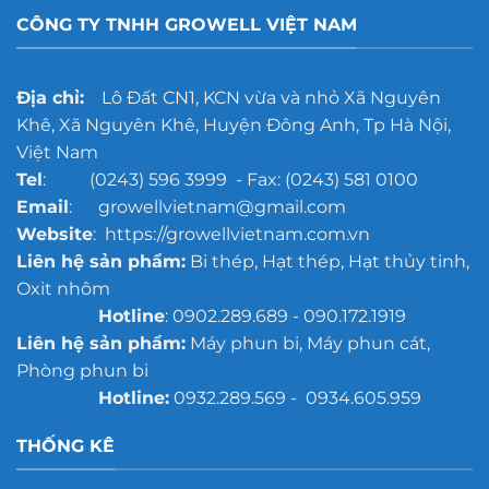
CÔNG TY TNHH GROWELL VIỆT NAM
Địa chỉ:
Lô Đất CN1, KCN vừa và nhỏ Xã Nguyên
Khê, Xã Nguyên Khê, Huyện Đông Anh, Tp Hà Nội,
Việt Nam
Tel
: (0243) 596 3999 - Fax: (0243) 581 0100
Email
: growellvietnam@gmail.com
Website
: https://growellvietnam.com.vn
Liên hệ sản phẩm:
Bi thép, Hạt thép, Hạt thủy tinh,
Oxit nhôm
Hotline
: 0902.289.689 - 090.172.1919
Liên hệ sản phẩm:
Máy phun bi, Máy phun cát,
Phòng phun bi
Hotline:
0932.289.569 - 0934.605.959
THỐNG KÊ