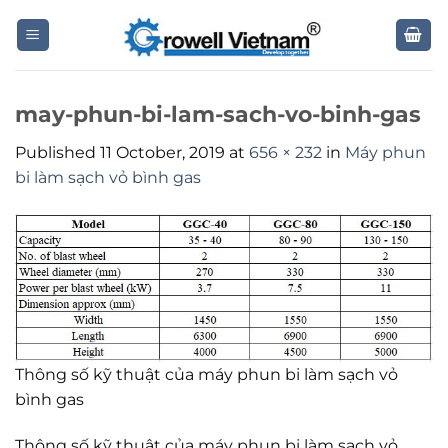
Skip
to
content
may-phun-bi-lam-sach-vo-binh-gas
Published
11 October, 2019
at
656 × 232
in
Máy phun
bi làm sạch vỏ bình gas
Thông số kỹ thuật của máy phun bi làm sạch vỏ
bình gas
Thông số kỹ thuật của máy phun bi làm sạch vỏ