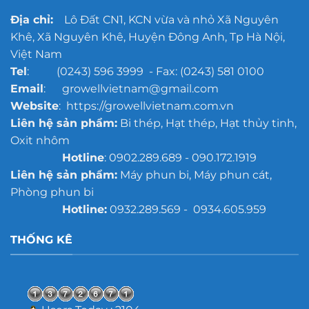
Địa chỉ:
Lô Đất CN1, KCN vừa và nhỏ Xã Nguyên
Khê, Xã Nguyên Khê, Huyện Đông Anh, Tp Hà Nội,
Việt Nam
Tel
: (0243) 596 3999 - Fax: (0243) 581 0100
Email
: growellvietnam@gmail.com
Website
: https://growellvietnam.com.vn
Liên hệ sản phẩm:
Bi thép, Hạt thép, Hạt thủy tinh,
Oxit nhôm
Hotline
: 0902.289.689 - 090.172.1919
Liên hệ sản phẩm:
Máy phun bi, Máy phun cát,
Phòng phun bi
Hotline:
0932.289.569 - 0934.605.959
THỐNG KÊ