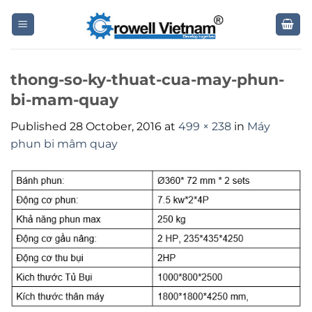
Skip
to
content
thong-so-ky-thuat-cua-may-phun-
bi-mam-quay
Published
28 October, 2016
at
499 × 238
in
Máy
phun bi mâm quay