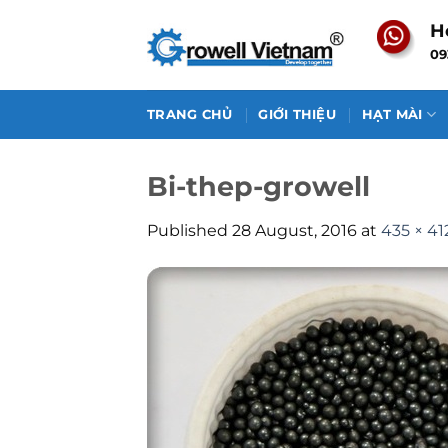
Skip
H
to
09
content
TRANG CHỦ
GIỚI THIỆU
HẠT MÀI
Bi-thep-growell
Published
28 August, 2016
at
435 × 41