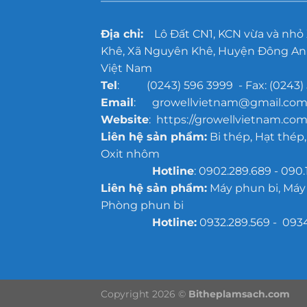
Địa chỉ:
Lô Đất CN1, KCN vừa và nhỏ
Khê, Xã Nguyên Khê, Huyện Đông Anh
Việt Nam
Tel
: (0243) 596 3999 - Fax: (0243) 
Email
: growellvietnam@gmail.co
Website
: https://growellvietnam.com
Liên hệ sản phẩm:
Bi thép, Hạt thép,
Oxit nhôm
Hotline
: 0902.289.689 - 090.
Liên hệ sản phẩm:
Máy phun bi, Máy
Phòng phun bi
Hotline:
0932.289.569 - 093
Copyright 2026 ©
Bitheplamsach.com