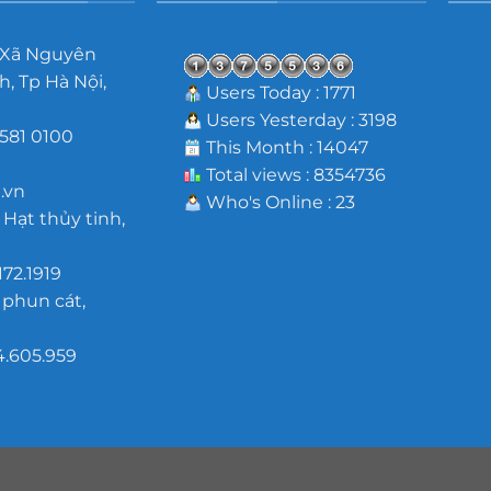
 Xã Nguyên
, Tp Hà Nội,
Users Today : 1771
Users Yesterday : 3198
581 0100
This Month : 14047
m
Total views : 8354736
.vn
Who's Online : 23
 Hạt thủy tinh,
172.1919
 phun cát,
4.605.959