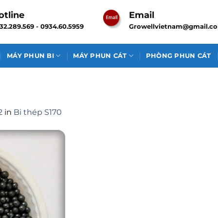
otline
Email
32.289.569 - 0934.60.5959
Growellvietnam@gmail.c
MÁY PHUN BI
MÁY PHUN CÁT
PHÒNG PHUN CÁT
2
in
Bi thép S170