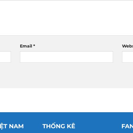
Email
*
Webs
IỆT NAM
THỐNG KÊ
FA