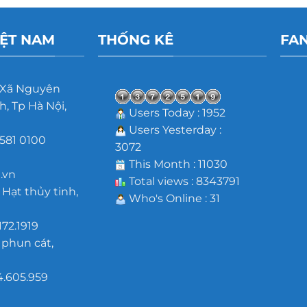
IỆT NAM
THỐNG KÊ
FA
 Xã Nguyên
, Tp Hà Nội,
Users Today : 1952
Users Yesterday :
581 0100
3072
m
This Month : 11030
.vn
Total views : 8343791
 Hạt thủy tinh,
Who's Online : 31
172.1919
 phun cát,
4.605.959