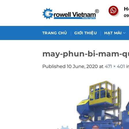
Skip
H
to
09
content
TRANG CHỦ
GIỚI THIỆU
HẠT MÀI
may-phun-bi-mam-q
Published
10 June, 2020
at
471 × 401
i