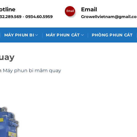
otline
Email
32.289.569 - 0934.60.5959
Growellvietnam@gmail.c
MÁY PHUN BI
MÁY PHUN CÁT
PHÒNG PHUN CÁT
uay
n
Máy phun bi mâm quay