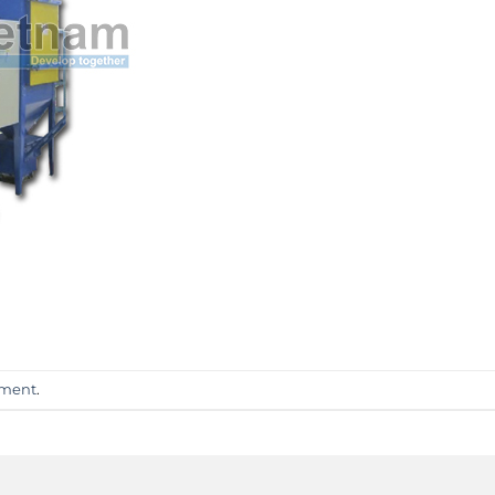
mment
.