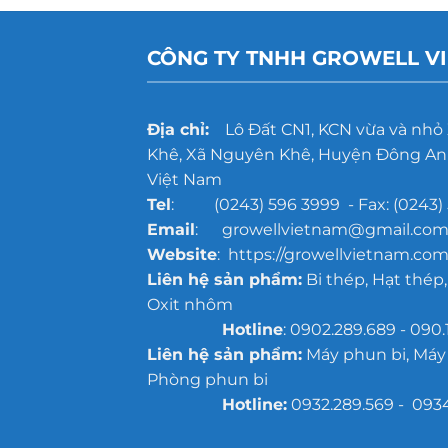
CÔNG TY TNHH GROWELL V
Địa chỉ:
Lô Đất CN1, KCN vừa và nhỏ
Khê, Xã Nguyên Khê, Huyện Đông Anh
Việt Nam
Tel
: (0243) 596 3999 - Fax: (0243) 
Email
: growellvietnam@gmail.co
Website
: https://growellvietnam.com
Liên hệ sản phẩm:
Bi thép, Hạt thép,
Oxit nhôm
Hotline
: 0902.289.689 - 090.
Liên hệ sản phẩm:
Máy phun bi, Máy
Phòng phun bi
Hotline:
0932.289.569 - 093